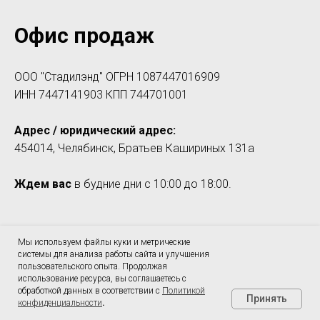
Офис продаж
ООО "Стадилэнд" ОГРН 1087447016909
ИНН 7447141903 КПП 744701001
Адрес / юридический адрес:
454014, Челябинск, Братьев Кашириных 131а
Ждем вас
в будние дни с 10:00 до 18:00.
Телефоны и контакты
Мы используем файлы куки и метрические
системы для анализа работы сайта и улучшения
пользовательского опыта. Продолжая
+7 (984) 333-20-10
использование ресурса, вы соглашаетесь с
обработкой данных в соответствии с
Политикой
bookings@studyland74.ru
Принять
конфиденциальности
.